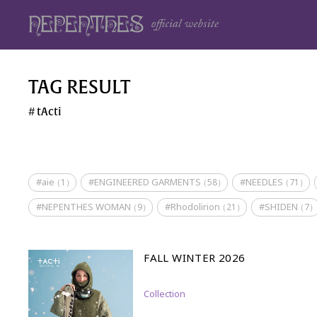
TAG RESULT
tActi
#aie
#ENGINEERED GARMENTS
#NEEDLES
（1）
（58）
（71）
#NEPENTHES WOMAN
#Rhodolirion
#SHIDEN
（9）
（21）
（7
FALL WINTER 2026
Collection