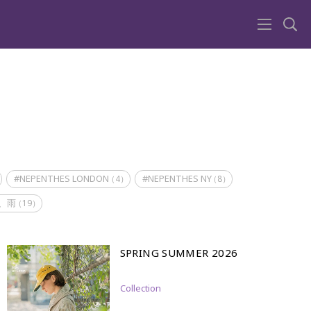
#NEPENTHES LONDON
#NEPENTHES NY
（4）
（8）
、雨
（19）
SPRING SUMMER 2026
Collection