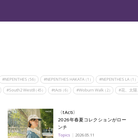
#NEPENTHES
#NEPENTHES HAKATA
#NEPENTHES LA
（56）
（1）
（1）
#South2 West8
#tActi
#Woburn Walk
#花、太陽
）
（45）
（6）
（2）
〈tActi〉
2026年春夏コレクションがロー
ンチ
Topics
2026.05.11