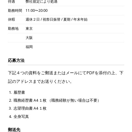
待遇
弊社規定により処遇
勤務時間
11:00〜20:00
休暇
週休２日 / 祝祭日振替 / 夏期 / 年末年始
勤務地
東京
大阪
福岡
応募方法
下記４つの資料をご郵送またはメールにてPDFを添付の上、下
記のアドレスまでお送りください。
履歴書
職務経歴書 A4 １枚 （職務経験が無い場合は不要）
志望理由書 A4 １枚
全身写真
郵送先