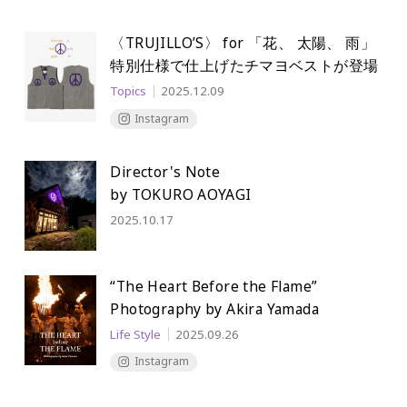
〈TRUJILLO’S〉 for 「花、 太陽、 雨」
特別仕様で仕上げたチマヨベストが登場
Topics
2025.12.09
Instagram
Director's Note
by TOKURO AOYAGI
2025.10.17
“The Heart Before the Flame”
Photography by Akira Yamada
Life Style
2025.09.26
Instagram