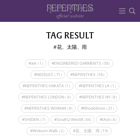
TAG RESULT
花、太陽、雨
#aie
#ENGINEERED GARMENTS
（1）
（58）
#NEEDLES
#NEPENTHES
（71）
（56）
#NEPENTHES HAKATA
#NEPENTHES LA
（1）
（1）
#NEPENTHES LONDON
#NEPENTHES NY
（4）
（8）
#NEPENTHES WOMAN
#Rhodolirion
（9）
（21）
#SHIDEN
#South2 West8
#tActi
（7）
（44）
（6）
#Woburn Walk
#花、太陽、雨
（2）
（19）