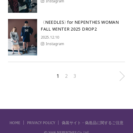
Instagram
〈NEEDLES
〉
for NEPENTHES WOMAN
FALL WINTER 2025 DROP2
2025.12.10
Instagram
1
2
3
HOME
PRIVACY POLICY
偽装サイト・偽造品に関するご注意
© 2006 NEPENTHES Co.,Ltd.