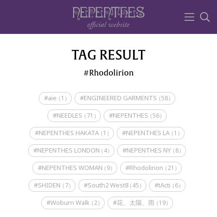
TAG RESULT
Rhodolirion
#aie
#ENGINEERED GARMENTS
（1）
（58）
#NEEDLES
#NEPENTHES
（71）
（56）
#NEPENTHES HAKATA
#NEPENTHES LA
（1）
（1）
#NEPENTHES LONDON
#NEPENTHES NY
（4）
（8）
#NEPENTHES WOMAN
#Rhodolirion
（9）
（21）
#SHIDEN
#South2 West8
#tActi
（7）
（45）
（6）
#Woburn Walk
#花、太陽、雨
（2）
（19）