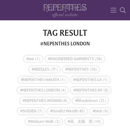
TAG RESULT
NEPENTHES LONDON
#aie
#ENGINEERED GARMENTS
（1）
（58）
#NEEDLES
#NEPENTHES
（71）
（56）
#NEPENTHES HAKATA
#NEPENTHES LA
（1）
（1）
#NEPENTHES LONDON
#NEPENTHES NY
（4）
（8）
#NEPENTHES WOMAN
#Rhodolirion
（9）
（21）
#SHIDEN
#South2 West8
#tActi
（7）
（45）
（6）
#Woburn Walk
#花、太陽、雨
（2）
（19）