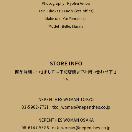
Photography : Ryohei Ambo
Hair : Hirokazu Endo （ota office）
Make-up : Yui Yamanaka
Model : Belle, Marina
STORE INFO
商品詳細につきましては下記店舗までお問い合わせ下さ
い。
NEPENTHES WOMAN TOKYO
03-5962-7721
tko_woman@nepenthes.co.jp
NEPENTHES WOMAN OSAKA
06-6147-5586
osk_woman@nepenthes.co.jp