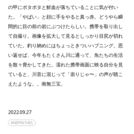
の甲にポタポタと鮮血が落ちていることに気が付い
た。「やばい」と顔に手をやると真っ赤。どうやら瞬
間的に目の前の岩にぶつけたらしい。携帯を取り出し
て自撮り。画像を拡大して見るとしっかり目尻が切れ
ていた。釣り納めにはちょっときついハプニング。思
い返せば、今年もたくさん川に通って、魚たちの生活
を散々脅かしてきた。濡れた携帯画面に映る自分を見
ていると、川音に混じって「祟りじゃ〜」の声が聴こ
えたような。。南無三宝。
2022.09.27
#
NEPENTHES