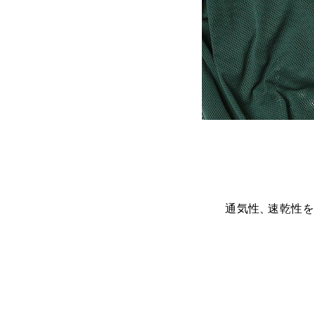
通気性
、
速乾性