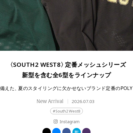
〈SOUTH2 WEST8
〉
定番メッシュシリーズ
新型を含む全6型をラインナップ
を備えた
、
夏のスタイリングに欠かせないブランド定番のPOLY 
New Arrival
2026.07.03
South2 West8
Instagram