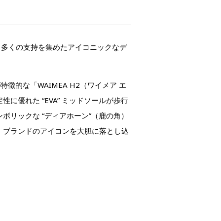
多くの支持を集めたアイコニックなデ
的な「WAIMEA H2（ワイメア エ
優れた “EVA” ミッドソールが歩行
リックな “ディアホーン”（鹿の角）
、ブランドのアイコンを大胆に落とし込
。