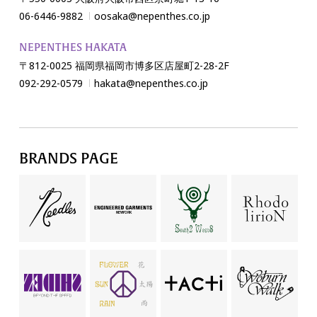
06-6446-9882
oosaka@nepenthes.co.jp
NEPENTHES HAKATA
〒812-0025 福岡県福岡市博多区店屋町2-28-2F
092-292-0579
hakata@nepenthes.co.jp
BRANDS PAGE