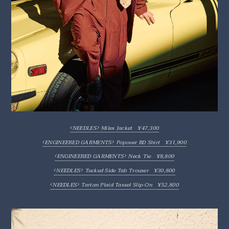
‹
›
NEEDLES
Miles Jacket ¥47,300
‹
›
ENGINEERED GARMENTS
Popover BD Shirt ¥31,900
‹
›
ENGINEERED GARMENTS
Neck Tie ¥8,800
‹
›
NEEDLES
Tucked Side Tab Trouser ¥30,800
‹
›
NEEDLES
Tartan Plaid Tassel Slip-On ¥52,800