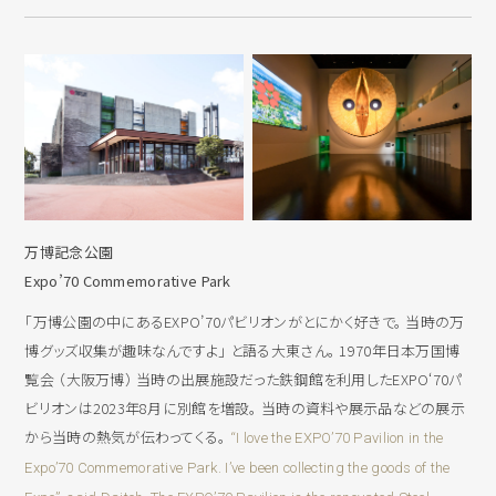
万博記念公園
Expo’70 Commemorative Park
「万博公園の中にあるEXPO’70パビリオンがとにかく好きで。 当時の万
博グッズ収集が趣味なんですよ」 と語る大東さん。 1970年日本万国博
覧会 （大阪万博） 当時の出展施設だった鉄鋼館を利用したEXPO‘70パ
ビリオンは2023年8月に別館を増設。 当時の資料や展示品などの展示
から当時の熱気が伝わってくる。
“I love the EXPO’70 Pavilion in the
Expo’70 Commemorative Park. I’ve been collecting the goods of the