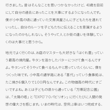
行きました。 昔はそんなことを思いつかなかったけど、 40歳を目前
にして自分の過去にあったことを大事にするようになったんです。
僕が小中高の頃に通っていた文房具屋さんに子どもたちを連れて
いったし、 自分のルーツを子どもたちに伝えることを意識するよう
になったのかもしれない。 そうやって人とか街の違いを体験してい
くのは大事だと思うから。
地元でよく行くのは、お店のマスターも大好きな 「はぐれ雲」 ってい
う最高の焼肉屋。 牛タンを溶かしたバターにつけて食べるんです
よ。 牛タンってそうやって食べるもんやと思っていたくらいに、 僕を
つくった味です。 小中高の通学路にある 「喜代」 っていう食事処は、
たこ焼き６個入りで１００円なんですよ。 この物価高の時代にすご
いですよね。 あとは子どもの頃から通っている 「万博記念公園」
は、 「太陽の塔」 と 「EXPO’７０パビリオン」 に行くたびに人間の発
想の偉大さを感じます。 いまの時代は、 空飛ぶ車はいつ完成する、