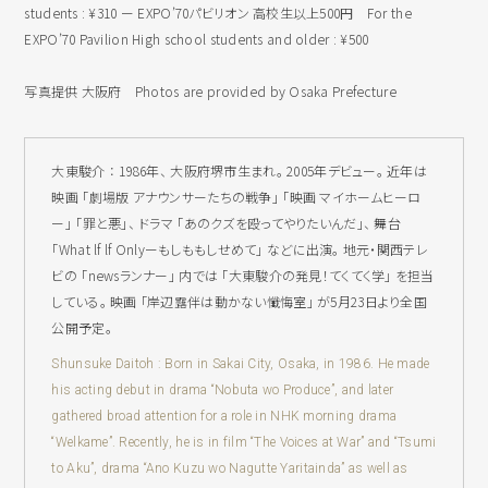
students : ¥310 ー EXPO’70パビリオン 高校生以上500円 For the
EXPO’70 Pavilion High school students and older : ¥500
写真提供 大阪府 Photos are provided by Osaka Prefecture
大東駿介 ： 1986年、 大阪府堺市生まれ。 2005年デビュー。 近年は
映画 「劇場版 アナウンサーたちの戦争」 「映画 マイホームヒーロ
ー」 「罪と悪」、 ドラマ 「あのクズを殴ってやりたいんだ」、 舞台
「What lf lf Onlyーもしももしせめて」 などに出演。 地元・関西テレ
ビの 「newsランナー」 内では 「大東駿介の発見！てくてく学」 を担当
している。 映画 「岸辺露伴は動かない懺悔室」 が5月23日より全国
公開予定。
Shunsuke Daitoh : Born in Sakai City, Osaka, in 1986. He made
his acting debut in drama “Nobuta wo Produce”, and later
gathered broad attention for a role in NHK morning drama
“Welkame”. Recently, he is in film “The Voices at War” and “Tsumi
to Aku”, drama “Ano Kuzu wo Nagutte Yaritainda” as well as