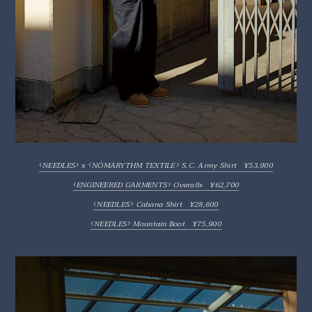
‹
›
‹
›
NEEDLES
x
NÓMARYTHM TEXTILE
S.C. Army Shirt ¥53,900
‹
›
ENGINEERED GARMENTS
Overalls ¥62,700
‹
›
NEEDLES
Cabana Shirt ¥28,600
‹
›
NEEDLES
Mountain Boot ¥75,900