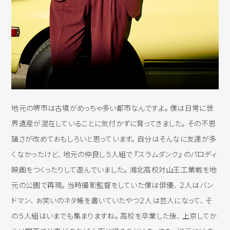
地元の堺市は古墳がめっちゃ多い都市なんですよ。 僕は日常に世
界遺産が混在していることに気付かずに育ってきました。 その不思
議さが改めておもしろいと思っています。 自分はそんなに友達が多
くなかったけど、 地元の仲良し５人組で 『スラムダンク』 のパロディ
映画をつくったりして遊んでいました。 湘北高校対山王工業戦を地
元の公園で再現。 当時撮影監督をしていた僕は俳優、 ２人はバン
ドマン、 お笑いのネタ帳を書いていたやつ２人は芸人になって、 そ
の５人組はいまでも集まりますね。 高校を卒業した後、 上京してか