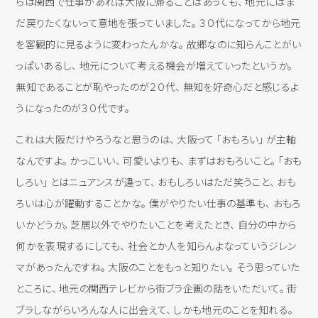
らは関西で仕事があれば大阪に帰ることはあっても、 地元にはま
だ戻りたくないって意地を張っていました。 ３０代になってから地元
を客観的に見るように変わったんかな。 故郷なのに知らんことがい
っぱいあるし、 地元について考える機会が増えていったというか。
無知であることが恥やったのが２０代、 無知を好奇心だと感じるよ
うになったのが３０代です。
これは大阪だけやろうなと思うのは、 大阪って 「おもろい」 が主軸
なんですよ。 かっこいい、 可愛いよりも、 まずはおもろいこと。 「おも
しろい」 とはニュアンスが違って、 おもしろいはただ笑うこと、 おも
ろいは心が躍動することかな。 僕がやりたい仕事の基準も、 おもろ
いかどうか。 芝居以外でやりたいことを考えたとき、 自分の中から
何かを表現するにしても、 社会とか人を知らんよなっていうジレン
マがあったんですね。 大阪のことをもっと知りたい。 そう思っていた
ところに、 地元の関西テレビから街ブラ企画の話をいただいて。 街
ブラしながらいろんな人に出会えて、 しかも地元のことを知れる。