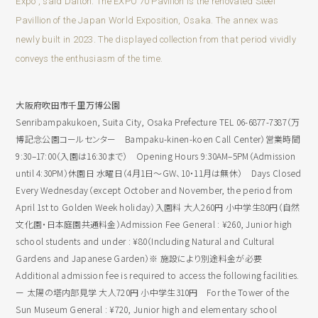
Expo”, said Daitoh. The EXPO’70 Pavilion is the renovated Steel
Pavillion of the Japan World Exposition, Osaka. The annex was
newly built in 2023. The displayed collection from that period vividly
conveys the enthusiasm of the time.
大阪府吹田市千里万博公園
Senribampakukoen, Suita City, Osaka Prefecture TEL 06-6877-7387（万
博記念公園コールセンター Bampaku-kinen-koen Call Center）営業時間
9:30–17:00（入園は16:30まで） Opening Hours 9:30AM–5PM（Admission
until 4:30PM）休園日 水曜日（4月1日〜GW、10・11月は無休） Days Closed
Every Wednesday（except October and November, the period from
April 1st to Golden Week holiday）入園料 大人260円 小中学生80円（自然
文化園・日本庭園共通料金）Admission Fee General : ¥260, Junior high
school students and under : ¥80（Including Natural and Cultural
Gardens and Japanese Garden）※ 施設により別途料金が必要
Additional admission fee is required to access the following facilities.
ー 太陽の塔内部見学 大人720円 小中学生310円 For the Tower of the
Sun Museum General : ¥720, Junior high and elementary school