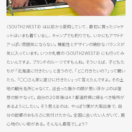
〈SOUTH2 WEST8〉 は以前から愛用していて、 最初に買ったジャケ
ットはいまも着ているし、 キャンプでも釣りでも、 いかにもアウトド
アっぽい雰囲気にならない。 機能性とデザインの絶妙なバランスが
気に入っています。 いつか札幌の 〈SOUTH2 WEST8〉 にも行ってみ
たいんですよ、 ブランドのルーツですもんね。 そういえば、 子どもた
ちが 「北海道に行きたい」 と言うので、 「どこ行きたいの？」 って聞い
たら、 「◯◯さん家に遊びに行きたい」 って答えたんですよ。 その土
地の観光名所じゃなくて、 出会った誰かの顔が思い浮かぶのは理
想の旅やなって。 自分の２０年後は４７都道府県に帰るべき場所が
あるようにしたい。 そう思えるのは、 やっぱり僕が大阪出身で、 自
分の故郷のおもろさに気付けたから。 全国に会いたい人がいて、 居
心地のいい街がある。 そんなん最高でしょう？