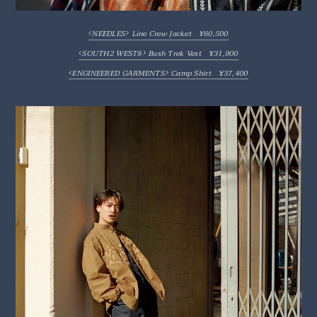
‹
›
NEEDLES
Line Crew Jacket ¥60,500
‹
›
SOUTH2 WEST8
Bush Trek Vest ¥31,900
‹
›
ENGINEERED GARMENTS
Camp Shirt ¥37,400