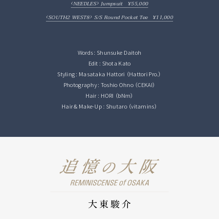
‹
›
NEEDLES
Jumpsuit ¥55,000
‹
›
SOUTH2 WEST8
S/S Round Pocket Tee ¥11,000
Words : Shunsuke Daitoh
Edit : Shota Kato
Styling : Masataka Hattori （Hattori Pro.）
Photography : Toshio Ohno （CEKAI）
Hair : HORI （bNm）
Hair & Make-Up : Shutaro （vitamins）